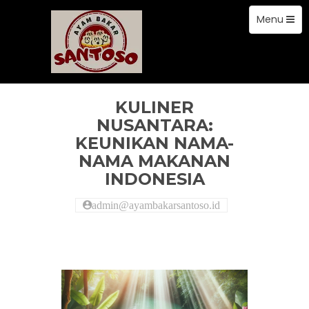
Toggle
Skip
Menu
to
navigation
content
artikel
KULINER
NUSANTARA:
KEUNIKAN NAMA-
NAMA MAKANAN
INDONESIA
admin@ayambakarsantoso.id