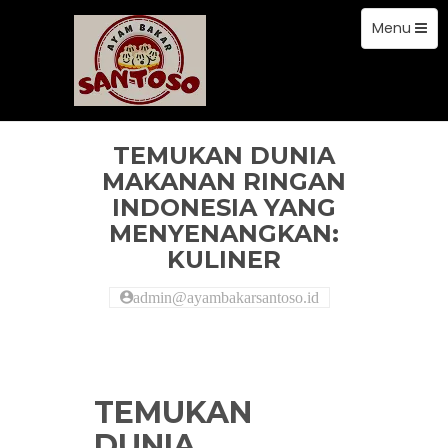
Toggle
Skip
Menu
to
navigation
content
artikel
TEMUKAN DUNIA
MAKANAN RINGAN
INDONESIA YANG
MENYENANGKAN:
KULINER
admin@ayambakarsantoso.id
TEMUKAN
DUNIA