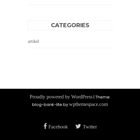
CATEGORIES
artikel
Proudly powered by WordPress
|
Theme:
blog-bank-lite by
wpthemespace.com
Facebook
Twitter