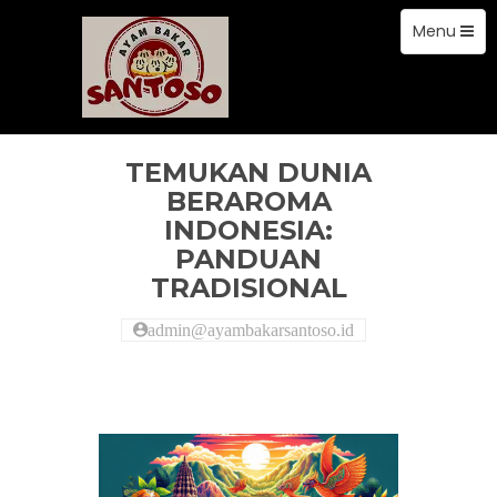
Toggle
Skip
Menu
to
navigation
content
artikel
TEMUKAN DUNIA
BERAROMA
INDONESIA:
PANDUAN
TRADISIONAL
admin@ayambakarsantoso.id