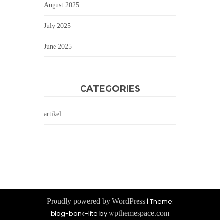
August 2025
July 2025
June 2025
CATEGORIES
artikel
Proudly powered by WordPress
|
Theme:
blog-bank-lite by
wpthemespace.com