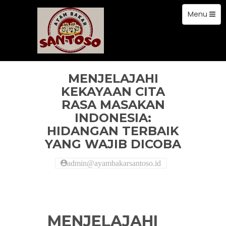
Toggle
Skip
Menu
to
navigation
content
artikel
MENJELAJAHI
KEKAYAAN CITA
RASA MASAKAN
INDONESIA:
HIDANGAN TERBAIK
YANG WAJIB DICOBA
admin@ayambakarsantoso.id
MENJELAJAHI