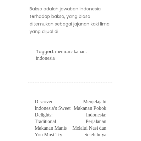
Bakso adalah jawaban Indonesia
terhadap bakso, yang biasa
ditemukan sebagai jajanan kaki lima
yang dijual di
Tagged:
menu-makanan-
indonesia
POST
Discover
Menjelajahi
NAVIGATION
Indonesia’s Sweet
Makanan Pokok
Delights:
Indonesia:
Traditional
Perjalanan
Makanan Manis
Melalui Nasi dan
You Must Try
Selebihnya