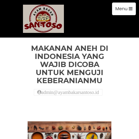
Toggle
Skip
Menu
to
navigation
content
artikel
MAKANAN ANEH DI
INDONESIA YANG
WAJIB DICOBA
UNTUK MENGUJI
KEBERANIANMU
admin@ayambakarsantoso.id