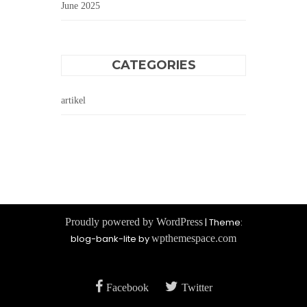
June 2025
CATEGORIES
artikel
Proudly powered by WordPress
|
Theme:
blog-bank-lite by
wpthemespace.com
Facebook
Twitter