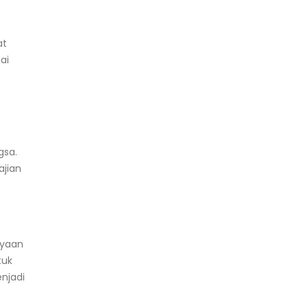
at
ai
gsa.
ajian
ayaan
tuk
njadi