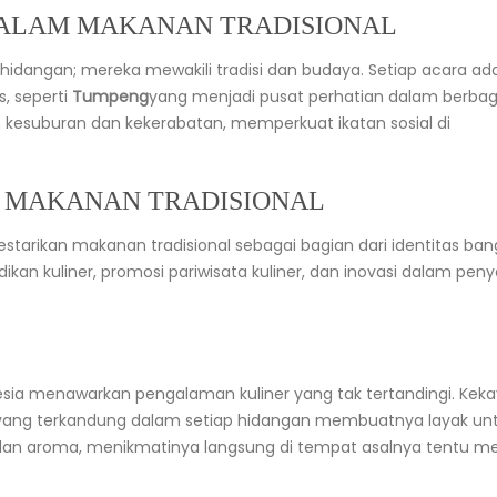
 DALAM MAKANAN TRADISIONAL
r hidangan; mereka mewakili tradisi dan budaya. Setiap acara ad
s, seperti
Tumpeng
yang menjadi pusat perhatian dalam berbag
kesuburan dan kekerabatan, memperkuat ikatan sosial di
 MAKANAN TRADISIONAL
lestarikan makanan tradisional sebagai bagian dari identitas ban
ikan kuliner, promosi pariwisata kuliner, dan inovasi dalam peny
sia menawarkan pengalaman kuliner yang tak tertandingi. Kek
ya yang terkandung dalam setiap hidangan membuatnya layak un
a dan aroma, menikmatinya langsung di tempat asalnya tentu me