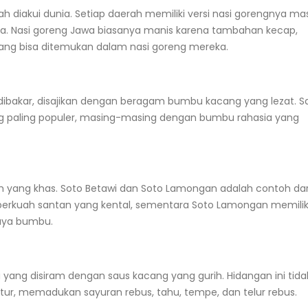
ah diakui dunia. Setiap daerah memiliki versi nasi gorengnya ma
. Nasi goreng Jawa biasanya manis karena tambahan kecap,
ng bisa ditemukan dalam nasi goreng mereka.
dibakar, disajikan dengan beragam bumbu kacang yang lezat. S
ng paling populer, masing-masing dengan bumbu rahasia yang
yang khas. Soto Betawi dan Soto Lamongan adalah contoh dar
a berkuah santan yang kental, sementara Soto Lamongan memilik
kaya bumbu.
yang disiram dengan saus kacang yang gurih. Hidangan ini tida
stur, memadukan sayuran rebus, tahu, tempe, dan telur rebus.