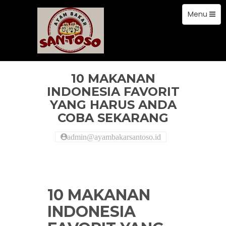
Toggle
Skip
Menu
to
navigation
content
artikel
10 MAKANAN
INDONESIA FAVORIT
YANG HARUS ANDA
COBA SEKARANG
admin@ayambakarsantoso.id
10 MAKANAN
INDONESIA